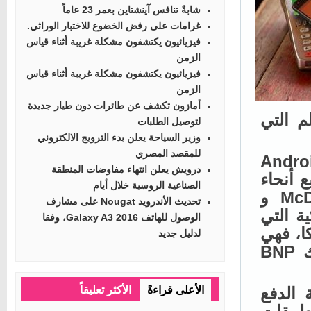
شابةٌ تنافس آينشتاين بعمر 23 عاماً
غرامات على رفض الخضوع للاختبار الوراثي.
فيزيائيون يكتشفون مشكلة غريبة أثناء قياس
الزمن
فيزيائيون يكتشفون مشكلة غريبة أثناء قياس
الزمن
أمازون تكشف عن طائرات دون طيار جديدة
 التي
لتوصيل الطلبات
وزير السياحة يعلن بدء الترويج الالكتروني
للمقصد المصري
انية الدفع بإستخدام خدمة Android
درويش يعلن انتهاء مفاوضات المنطقة
يع أنحاء
الصناعية الروسية خلال أيام
بلجيكا، بما في ذلك Carrefour و McDonald’s و
تحديث الأندرويد Nougat على مشارف
نكية التي
الوصول للهاتف Galaxy A3 2016، وفقا
And في بلجيكا، فهي
لدليل جديد
تشمل بطاقات MasterCard و Visa من الأبناك BNP
الدفع
الأعلى قراءةً
الأكثر تعليقاً