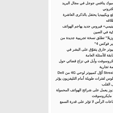
بوك ينافس جوجل في مجال البريد
كتروني
ع ويكيبيديا يحتفل بالذكرى العاشرة
لاقه
نيمي» فيروس جديد يهاجم الهواتف
كية في الصين
زيلا" تطلق نسخة تجريبية جديدة من
ر فوكس 4"
يوتر خارق يتفوّق على البشر في
بقة للأسئلة العامة
كروسوفت وأبل في نزاع قضائي حول
مة تجارية
 كمبيوتر لوحي 4G من Dell
لوس لفترات طويلة أمام التليفزيون يؤثر
 القلب
دوز يعمل على شرائح الهواتف المحمولة
مايكروسوفت
عات الرأس لا تؤثر على قدرة السمع