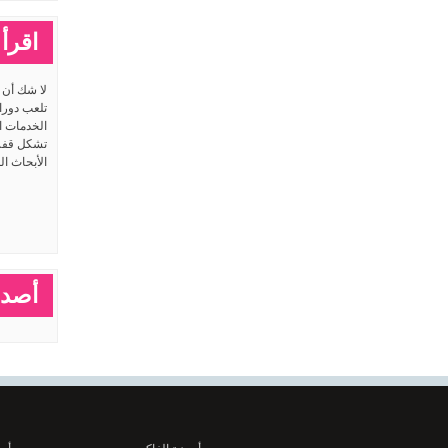
اقرأ 
لا شك أن ا
تلعب دورا
الخدمات ا
تشكل قفزا
الأبحاث ال
أصدق