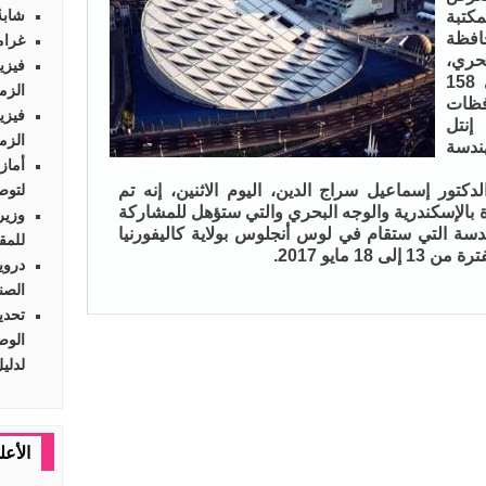
شابةٌ 
كتبة
افظة
غرام
حري،
فيزي
وقد تأهل 106 مشاريع بإجمالي 158
الزم
فظات
فيزي
إنتل
الزم
ندسة
أماز
كتور إسماعيل سراج الدين، اليوم الاثنين، إنه تم
لتوص
زة بالإسكندرية والوجه البحري والتي ستؤهل للمشاركة
وزير
دسة التي ستقام في لوس أنجلوس بولاية كاليفورنيا
للمق
1 مايو 2017.
دروي
الصن
لدلي
الأعل