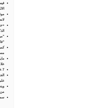
فيس
الال
موق
لانط
«جي
الذ
"مو
"فاي
كمب
مسا
ماي
علا
Streak 7 أوّل
الج
على
وين
من 
سما