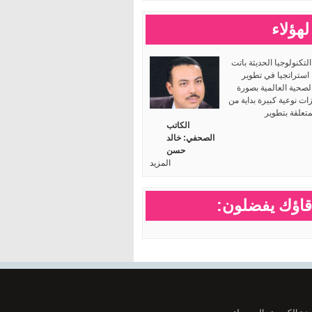
لهؤلاء
لتكنولوجيا الحديثة باتت
 استراتجيا في تطوير
لصحية العالمية بصورة
ت نوعية كبيرة بداية من
متعلقة بتطوير
الكاتب
الصحفي: خالد
حسن
المزيد
اؤك يفضلون: