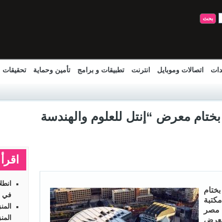
دات
اتصالات وموبايل
انترنت
تطبيقات و برامج
تأمين وحماية
تحقيقات
بختام معرض “إنتل للعلوم والهندسة
اقرأ 
انطل
ختام
في ر
مكتبة
المن
 مصر
المن
لمعرض