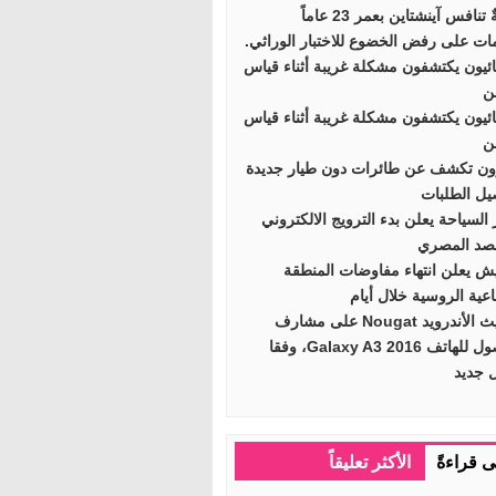
تنافس آينشتاين بعمر 23 عاماً
ات على رفض الخضوع للاختبار الوراثي.
ائيون يكتشفون مشكلة غريبة أثناء قياس
ن
ائيون يكتشفون مشكلة غريبة أثناء قياس
ن
ون تكشف عن طائرات دون طيار جديدة
يل الطلبات
 السياحة يعلن بدء الترويج الالكتروني
صد المصري
ش يعلن انتهاء مفاوضات المنطقة
اعية الروسية خلال أيام
تحديث الأندرويد Nougat على مشارف
الوصول للهاتف Galaxy A3 2016، وفقا
ل جديد
ى قراءةً
الأكثر تعليقاً