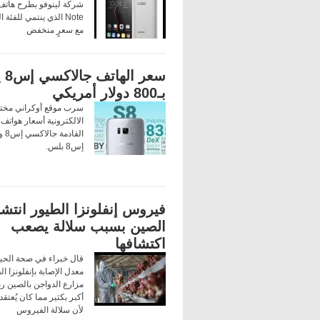
Note الذي ينتمي للفئة
مع سعرٍ منخفض
سعر ال
بـ800 دولار أمريكي
سرب موقع أوكراني مختص
الالكترونية أسعار هوات
القا
إس8 بلس.
فيروس إنفلونزا الطيور انتش
الصين بسبب سلالة يصعب
اكتشافها
قال خبراء في صحة الحيو
معدل الإصابة بإنفلونزا ا
مزارع الدواجن بالصين رب
أكبر بكثير مما كان يُعتق
لأن سلالة الفيروس