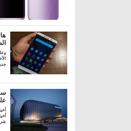
ال
وعلى
جدي
سا
على
أخي
أخي
شركة n