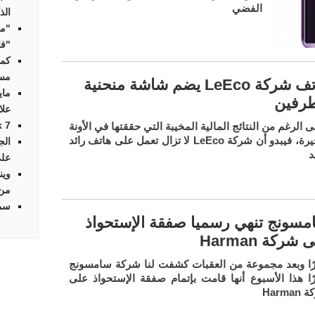
الفضي
الذ
"مو
"فا
كمب
مسا
هاتف شركة LeEco يضم شاشة منحنية
ماي
طرفين
علا
Streak 7 أو
 الرغم من النتائج المالية المخيبة التي حققتها في الأونة
الأخيرة، فيبدو أن شركة LeEco لا تزال تعمل على هاتف رائد
الج
د
على
وين
من
سما
مسونج تنهي رسميا صفقة الإستحواذ
 شركة Harman
رًا وبعد مجموعة من العقبات كشفت لنا شركة سامسونج
رًا هذا الأسبوع أنها قامت بإتمام صفقة الإستحواذ على
Harma