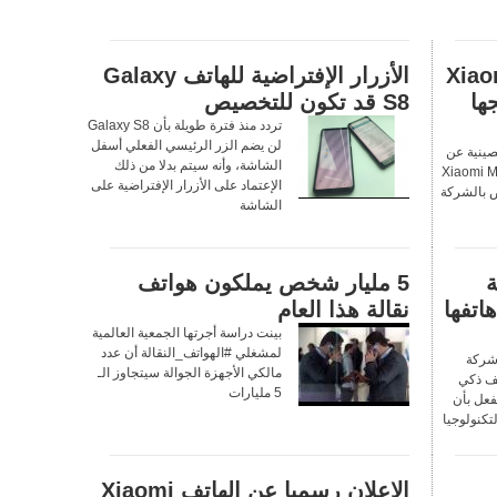
شف عن هاتف Xiaomi
الأزرار الإفتراضية للهاتف Galaxy
جها
S8 قد تكون للتخصيص
تردد منذ فترة طويلة بأن Galaxy S8
لن يضم الزر الرئيسي الفعلي أسفل
ينية عن
الشاشة، وأنه سيتم بدلا من ذلك
كيّ الجديد Xiaomi Mi 5c
الإعتماد على الأزرار الإفتراضية على
 بالشركة
الشاشة
ة
5 مليار شخص يملكون هواتف
 أجل هاتفها
نقالة هذا العام
بينت دراسة أجرتها الجمعية العالمية
لمشغلي #الهواتف_النقالة أن عدد
 شركة
مالكي الأجهزة الجوالة سيتجاوز الـ
ف ذكي
5 مليارات
فعل بأن
تكنولوجيا
الإعلان رسميا عن الهاتف Xiaomi