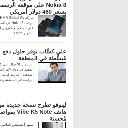
Nokia 8 على موقعه الرسم
بسعر 460 دولار أمريكي
الهاتف Nokia 6
على المتجر الإلكتروني 
الشهير JD.com
علي كسَّاب يوفر حلول دفع
مُبسَّطة في المنطقة
أعلن رائد الأعمال علي كس
المقيم في دولة الإمارات 
المتحدة، اعتزامه قيادة ال
الرقمية في المنطقة وتغي
لينوفو تطرح نسخة جديدة م
هاتف Vibe K5 Note 
مُحسنة
بشهر أغسطس الماضي 