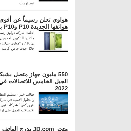
عبدالوهاب
هواوي تعلن رسيماً عن أقوى
هواتفها الجديدة P10 وP10 بلس
أعلنت شركة هواوي رسمي
هاتفيها الذكيين الجديدين
بي0
خلال حدث خاص أقامته
550 مليون جهاز متصل بشب
الجيل الخامس للاتصالات في
2022
طالب خبراء تسليم التط
نتووركس " شركات توري
الاتصالات العمل على إزا
متجر JD.com يدرج الهاتف