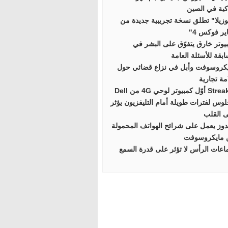
كية في الصين
زيلا" تطلق نسخة تجريبية جديدة من
ير فوكس 4"
يوتر خارق يتفوّق على البشر في
بقة للأسئلة العامة
كروسوفت وأبل في نزاع قضائي حول
مة تجارية
ّل كمبيوتر لوحي 4G من Dell
لوس لفترات طويلة أمام التليفزيون يؤثر
 القلب
دوز يعمل على شرائح الهواتف المحمولة
 مايكروسوفت
عات الرأس لا تؤثر على قدرة السمع