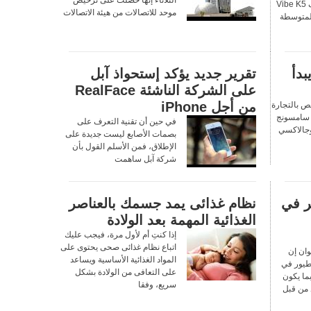
شركة لينوفو بطرح هاتف Vibe K5
موحد للاتصالات من هيئة الاتصالات
 المتوسطة
هاتف جالاكسي إس8 يبدأ
تقرير جديد يؤكد إستحواذ آبل
على الشركة الناشئة RealFace
من أجل iPhone
 بالتجارة
ف سامسونج
في حين أن تقنية التعرف على
دمة جالاكسي إس8 وجالاكسي
بصمات الأصابع ليست جديدة على
الإطلاق، فمن الأسلم القول بأن
شركة آبل ساهمت
ر في
نظام غذائى يمد جسمك بالعناصر
الغذائية المهمة بعد الولادة
إذا كنتِ أم لأول مرة، فيجب عليك
اتباع نظام غذائى صحى يحتوى على
ان إن
المواد الغذائية الأساسية ويساعد
لطيور في
على التعافى من الولادة بشكل
ما يكون
سريع، وفقا
د من قبل