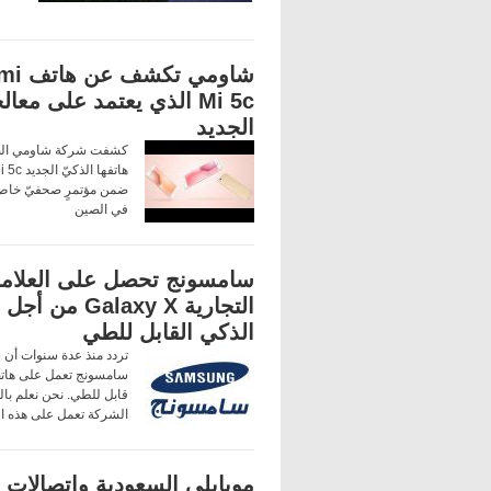
شاومي تك
Mi 5c الذي يعتمد على معال
الجديد
كشفت شركة شاومي الص
هاتفها الذ
ضمن مؤتمرٍ صحفيّ خاص
في الصين
سامسونج تحصل على العلام
التجارية Galaxy X من
الذكي القابل للطي
تردد منذ عدة سنوات أن
سامسونج تعمل على هات
قابل للطي. نحن نعلم بال
الشركة تعمل على هذه ال
موبايلي السعودية واتصالات