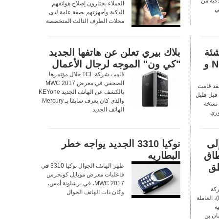
ف الذكية من
العملاء يختارون إصلاح هواتفهم
ي
الذكية وأجهزتهم بصفة عامة لدى
محلات الطرف الثالث المتخصصة
شئة
بلاك بيري تعلن عن هاتفها الجديد
من جديد مع الهاتفين Nokia 3 و
"كي ون" الموجه لرجال الأعمال
قامت شركة TCL خلال مؤتمرها
الصحفي في معرض MWC 2017
فقد قامت
بالكشف عن الهاتف الجديد KEYone
شركة HMD Global Oy قبل قليل
والذي كان يعرف سابقا بـ Mercury
 نسخة
الهاتف الجديد
وري
لى
نوكيا 3310 الجديد يواجه خطر
طاق
البطاريه
طق
ظهر الهاتف الجوال نوكيا 3310 في
فاعليات معرض موبايل كونجرس
MWC 2017، في برشلونة أمس،
ركة
وكان ذات الهاتف الجوال
الاتصالات المتكاملة (ITC)، العاملة
ة
ان بن