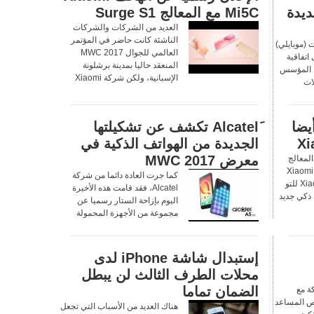
ديدة
Mi5C مع المعالج Surge S1
العديد من الشركات والشركات
الناشئة كانت حاضر في المؤتمر
 (موبايلي)
العالمي للجوال MWC 2017
اتفاقية
المنعقد حاليا بمدينة برشلونة
ك المؤسس
الإسبانية، ولكن شركة Xiaomi
ات
أيضا
َAlcatel تكشف عن تشكيلتها
الجديدة من الهواتف الذكية في
معرض MWC 2017
المعالج
Surge S1، وعن الهاتف Xiaomi
كما جرت العادة دائما من شركة
Mi5C، قامت شركة Xiaomi للتو
Alcatel، فقد قامت هذه الأخيرة
 ذكي جديد
اليوم بإزاحة الستار رسميا عن
مجموعة من الأجهزة المحمولة
إستبدال شاشة iPhone لدى
محلات الطرف الثالث لن يبطل
الضمان تماما
ة مع
صيص المساعد
هناك العديد من الأسباب التي تجعل