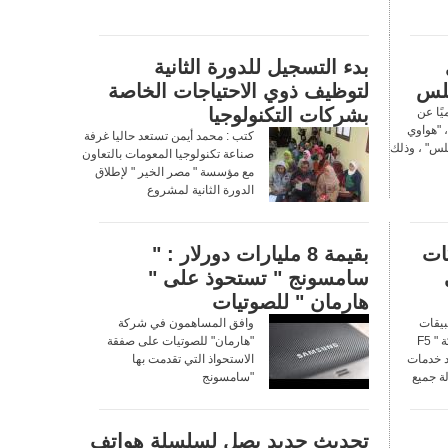
بدء التسجيل للدورة الثانية
لتوظيف ذوي الاحتياجات الخاصة
بشركات التكنولوجيا
ًا عن
، "هواوي
كتب : محمد أيمن تستعد حاليا غرفة
1"، و "هواوي بي10 بلس" ، وذلك
صناعة تكنولوجيا المعومات بالتعاون
مع مؤسسة " مصر الخير " لإطلاق
الدورة الثانية لمشروع
كات
بقيمة 8 مليارات دورلار : "
سامسونج " تستحوذ على "
هارمان " للصوتيات
بيقات
وافق المساهمون في شركة
والحلول الأمنية في شركة " F5
"هارمان" للصوتيات على صفقة
د خدمات
الاستحواذ التي تقدمت بها
لة جميع
"سامسونج
تحديث جديد يصل لسلسلة هواتف