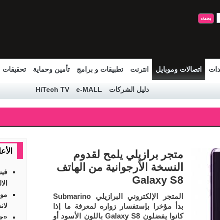
دات
اتصالات وموبايل
انترنت
تطبيقات و برامج
تأمين وحماية
تحقيقات
دليل الشركات
e-MALL
HiTech TV
الأع
متجر برازيلي يلمح لقدوم
النسخة الأرجوانية من الهاتف
فيس
Galaxy S8
الا
موق
المتجر الإلكتروني البرازيلي Submarino
بدأ مؤخرا بإستفسار زواره لمعرفة ما إذا
لان
كانوا يفضلون Galaxy S8 باللون الأسود أو
«جي