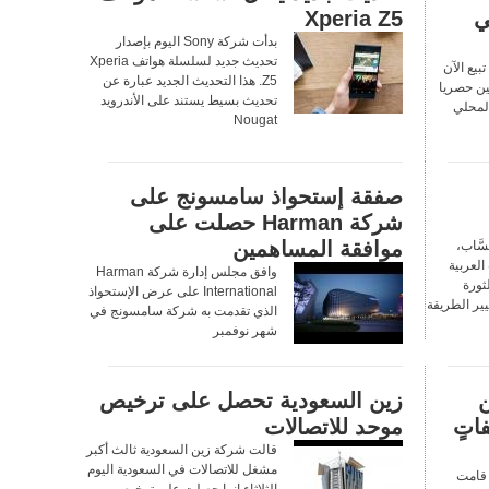
ي
Xperia Z5
بدأت شركة Sony اليوم بإصدار
تحديث جديد لسلسلة هواتف Xperia
شركة HMD Global Oy تبيع الآن
Z5. هذا التحديث الجديد عبارة عن
 في الصين حصريا
تحديث بسيط يستند على الأندرويد
المحلي
Nougat
صفقة إستحواذ سامسونج على
شركة Harman حصلت على
موافقة المساهمين
َّاب،
العربية
وافق مجلس إدارة شركة Harman
ثورة
International على عرض الإستحواذ
ير الطريقة
الذي تقدمت به شركة سامسونج في
شهر نوفمبر
ن
زين السعودية تحصل على ترخيص
بمواصفاتٍ
موحد للاتصالات
قالت شركة زين السعودية ثالث أكبر
مشغل للاتصالات في السعودية اليوم
قامت
الثلاثاء إنها حصلت على ترخيص