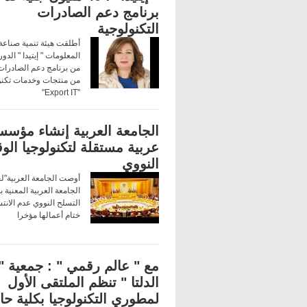
برنامج دعم الصادرات
التكنولوجية
أطلقت هيئة تنمية صناعة 
المعلومات " إيتيدا " الدو
من برنامج دعم الصادرات
من منتجات وخدمات تكنو
"Export IT"
الجامعة العربية إنشاء مؤسس
عربية مستقلة لتكنولوجيا الوق
النووي
أوصت الجامعة العربية"ل
الجامعة العربية المعنية ب
التسلح النووي عدم الانت
ختام أعمالها مؤخرا
مع " عالم رقمي " : جمعية "
الدلتا " تنظم الملتقى الأول
لمطوري التكنولوجيا بكلية ح