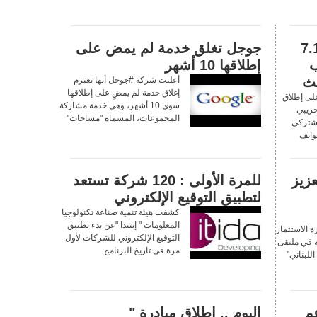
ي أندرويد 7.1.2
جوجل تغلق خدمة لم يمض على
ياب
إطلاقها 10 أشهر
يث
أعلنت شركة #جوجل أنها تعتزم
إغلاق خدمة لم يمضِ على إطلاقها
لى إطلاق
سوى 10 أشهر، وهي خدمة مشاركة
جريبي
المجموعات، المسماة "مساحات"
 مشتركي
واتف
عزيز
للمرة الأولى : 120 شركة تستعد
لتطبيق التوقيع الإلكتروني
كشفت هيئة تنمية صناعة تكنولوجيا
المعلومات " إيتيدا "عن بدء تطبيق
 الاستثمار
التوقيع الإلكتروني للشركات لأول
ة في ملتقى
مرة في تاريخ البرنامج
للبناني"
دعم
اليوم .. إطلاق مبادرة "