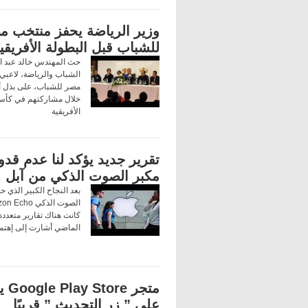
وزير الرياضة يحفز منتخب م
للشباب قبل البطولة الأفريقي
حث المهندس خالد عبد ال
الشباب والرياضة، لاعبي
مصر للشباب، على بذل أ
خلال مشاركتهم في كأس 
الأفريقية
تقرير جديد يؤكد لنا عدم قدو
مكبر الصوت الذكي من آبل
بعد النجاح الكبير الذي ح
كانت هناك تقارير متعدد
الماضي أشارت إلى إهتم
متجر e
على ” زر التحديث ” قريبًا