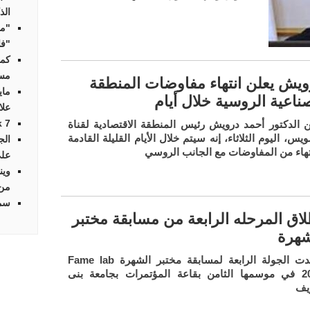
الذ
"مو
"فا
كمب
مسا
ويش يعلن انتهاء مفاوضات المنطقة
ماي
ناعية الروسية خلال أيام
علا
Streak 7 أو
ن الدكتور أحمد درويش رئيس المنطقة الاقتصادية لقناة
يس، اليوم الثلاثاء، إنه سيتم خلال الأيام القليلة القادمة
الج
نتهاء من المفاوضات مع الجانب الروسي
على
وين
من
سما
اق المرحله الرابعة من مسابقة مختبر
شهرة
شهدت الجولة الرابعة لمسابقة مختبر الشهرة Fame lab
2017 في موسمها الثامن بقاعة المؤتمرات بجامعة بنى
يف