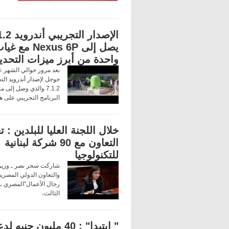
الإصدار التجريب
يصل إلى Nexus 6P مع غ
واحدة من أبرز ميزات التحد
بعد مرور حوالي الشهر ع
جوجل لإصدار أندرويد الت
7.1.2 والذي وصل إلى
البرنامج التجريبي على ه
خلال اللجنة العليا للبلدين : ت
التعاون مع 90 شركة لبنانية
للتكنولوجيا
شاركت سحر نصر ـ وزيرة
والتعاون الدولي المصري
رجال الأعمال"المصري ـ ا
الثالث،
" إيتيدا" : 40 مليون جنيه ل