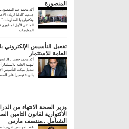
المنصورة
أكد محمد عبد المقصود ـ
جمعية "الدلتا لريادة الأع
وتكنولوجيا المعلومات " 
الملتقى الأول لمطوري تك
المعلومات
تفعيل التأسيس الإلكتروني بال
العامة للاستثمار
أكد محمد خضير ـ الرئيس
للهيئة العامة للاستثمار أ
تفعيل ميكنة التأسيس الإ
بالهيئة تيسيرا على المس
وزير الصحة الانتهاء من الدر
الاكتوارية لقانون التامين ال
الشىامل ..منتصف مارس
عقد المهندس شريف اس