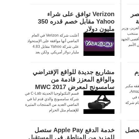
صر
Verizon توافق على شراء
ة
Yahoo مقابل خصم قدره 350
مليون دولار
عزيز، وزير
 منتخب
أعلنت شركة Verizon في العام
قصى الجهد
الماضي أنها موافقة على الإستحواذ
الأمم
على شركة Yahoo مقابل 4.83
مليار دولار أمريكي. ولكن بعد
م
مشاريع جديدة للواقع الإفتراضي
والواقع المعزز قادمة من
سامسونج لمعرض MWC 2017
ققه مكبر
الصوت الذكي Amazon Echo،
قسم التكنولوجيا الحديثة C-Lab في
ة في
شركة سامسونج والذي قدم لنا في
ام شركة
الماضي العديد من المنتجات المثيرة
للإهتمام مثل الحزام
Google Play Stor يحصل
خدمة الدفع Apple Pay ستصل
للمزيد من المناطق في المستقبل