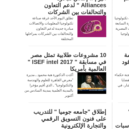
Alliances " لدعم التعاون
والتحالفات بين الشركات
تكنولوجيا
تطلق اليوم الأحد غرفة صناعة
رة السابعة
تكنولوجيا المعلومات والاتصالات
 المصرية
مبادرة جديدة لدعم التعاون
لوجيا
والتحالفات بين الشركات بمراحلها
المختلفة
ة
10 مشروعات طلابية تمثل مصر
ود
في مسابقة " 2017 ISEF intel "
العالمية بأمريكا
جنة حكماء
أكدت الدكتورة هبة محمود ـ مديرة
قضايا
"معرض القاهرة للعلوم والهندسة
شار، في
والتكنولوجيا" ـ الذي أقيم مؤخرا
بالمدينة العلمية بمدينة السادس من
أكتوبر
إطلاق "جامعه جوميا " للتدريب
على فنون التسويق الرقمي
اسبات
والتجارة الإلكترونية