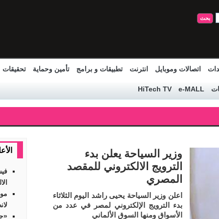
دات
اتصالات وموبايل
انترنت
تطبيقات و برامج
تأمين وحماية
تحقيقات
ات
e-MALL
HiTech TV
الأع
وزير السياحة يعلن بدء
الترويج الالكتروني للمقصد
فيس
المصري
الا
موق
اعلن وزير السياحة يحيى راشد اليوم الثلاثاء
بدء الترويج الإلكتروني لمصر في عدد من
لان
الأسواق ومنها السوق الألماني
«جي