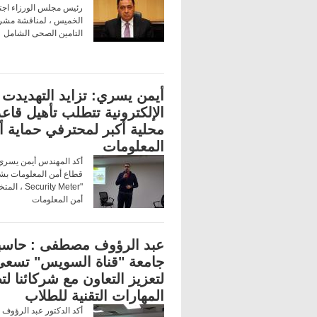
رئيس مجلس الورزاء اجتاع
الخميس ، لمناقشة مشر
التامين الصحى الشامل
أيمن يسري: تزايد التهديدت
الإلكترونية تتطلب تأهيل قاع
محلية أكبر لمحترفي حماية أ
المعلومات
أكد المهندس أيمن يسري
قطاع أمن المعلومات بش
"curity Meter
أمن المعلومات
عبد الرؤوف مصطفى : حاسب
جامعة "قناة السويس" تسعى
لتعزيز التعاون مع شركائنا لت
المهارات التقنية للطلاب
أكد الدكتور عبد الرؤوف