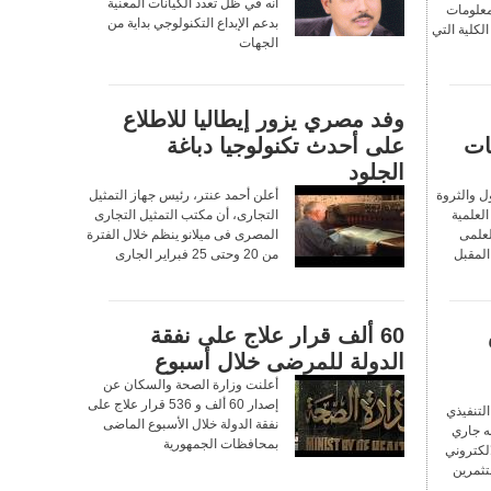
أنه في ظل تعدد الكيانات المعنية
معلومات
بدعم الإبداع التكنولوجي بداية من
لكلية التي
الجهات
وفد مصري يزور إيطاليا للاطلاع
ات
على أحدث تكنولوجيا دباغة
الجلود
ل والثروة
أعلن أحمد عنتر، رئيس جهاز التمثيل
العلمية
التجارى، أن مكتب التمثيل التجارى
لعلمى
المصرى فى ميلانو ينظم خلال الفترة
المقبل
من 20 وحتى 25 فبراير الجارى
60 ألف قرار علاج على نفقة
الدولة للمرضى خلال أسبوع
أعلنت وزارة الصحة والسكان عن
إصدار 60 ألف و 536 قرار علاج على
لتنفيذي
نفقة الدولة خلال الأسبوع الماضى
نه جاري
بمحافظات الجمهورية
لكتروني
تثمرين