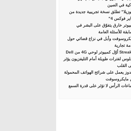
كية في الصين
زيلا" تطلق نسخة تجريبية جديدة من
ير فوكس 4"
يوتر خارق يتفوّق على البشر في
بقة للأسئلة العامة
كروسوفت وأبل في نزاع قضائي حول
مة تجارية
ّل كمبيوتر لوحي 4G من Dell
لوس لفترات طويلة أمام التليفزيون يؤثر
 القلب
دوز يعمل على شرائح الهواتف المحمولة
 مايكروسوفت
عات الرأس لا تؤثر على قدرة السمع