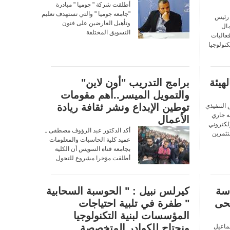
أطلقت شركة " جوميا " مبادرة
"جامعه جوميا " والتي تستهدف تعليم
 رئيس
وتأهيل العارضين على فنون
مال
التسويق المختلفة
فعاليات
نولوجيا
هيئة
برامج التدريب "أون لاين"
والتمويل الميسر..أهم مقومات
توطين الإبداع ونشر ثقافة ريادة
 التنفيذي
نه جاري
الأعمال
لكتروني
أكد الدكتور عبد الرؤوف مصطفى ـ
تثمرين
عميد كلية الحاسبات والمعلومات
بجامعة قناة السويس أن الكلية
أطلقت مؤخرا مشروع للتحول
اسة
كيرلس نبيل : " الحوسبة السحابية
صحى
" طفرة في تلبية احتياجات
المؤسسات لبنية التكنولوجيا
ونحتاج للكوادر المتخصصة.
ماعيل