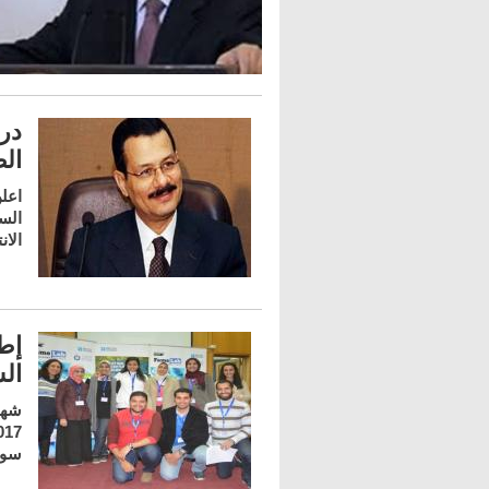
در
الص
اعل
السو
الا
إطل
ال
سو