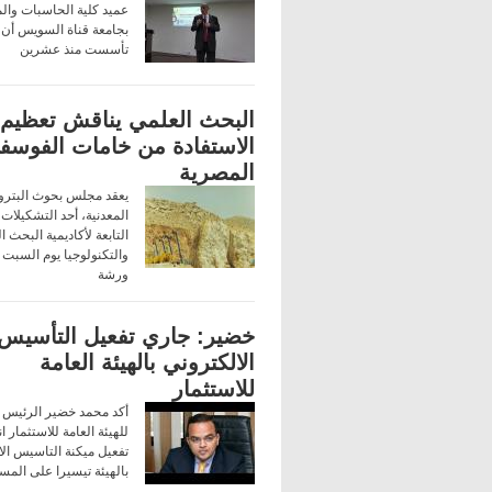
عميد كلية الحاسبات وال
بجامعة قناة السويس أن ا
تأسست منذ عشرين
البحث العلمي يناقش تعظيم
الاستفادة من خامات الفوسف
المصرية
يعقد مجلس بحوث البترو
المعدنية، أحد التشكيلات 
التابعة لأكاديمية البحث ا
والتكنولوجيا يوم السبت 
ورشة
خضير: جاري تفعيل التأسيس
الالكتروني بالهيئة العامة
للاستثمار
أكد محمد خضير الرئيس ا
للهيئة العامة للاستثمار ا
تفعيل ميكنة التاسيس الا
بالهيئة تيسيرا على المس