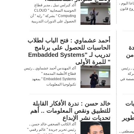
ا اليوم ،
أكد كيرلس نبيل ـ مدير قطاع
وع قانون
الحوسبة السحابية " CLOUD
Computing " بشركة " راية " أن
الحصول على الدورات التدريبية
أحمد عشماوي : فتح الباب لطلاب
دة
الحاسبات للحصول على برنامج
من
تدريب لـ "Embadded Systems
" للمرة الأولى
 ـ رئيس
أكد المهندس أحمد عشماوي ـ رئيس
ركة
قطاع الأنظمة المدمجة "
Se ، المتخصصة في
Embadded Systems " بمعهد
تكنولوجيا المعلومات
ات
خالد حسن : ندرة الأفكار القابلة
للتطبيق ونقص المعلومات .. أهم
طوير
تحديات نشر الإبداع
أكد الكاتب الصحفي خالد حسن ـ
رئيس تحرير جريدة " عالم رقمي "
 مصطفى ـ